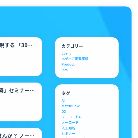
する 「30分
カテゴリー
PI 連…
Event
メディア掲載実績
Product
Info
構築」セミナー開
タグ
AI
MatrixFlow
DX
ノーコードAI
ノーコード
人工知能
セミナー
せんか？ ノーコ