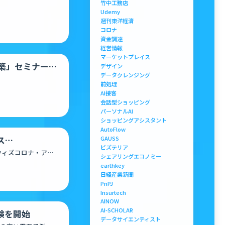
）始動！
竹中工務店
Udemy
週刊東洋経済
コロナ
資金調達
経営情報
マーケットプレイス
構築」セミナー開
デザイン
データクレンジング
前処理
AI接客
会話型ショッピング
パーソナルAI
ショッピングアシスタント
AutoFlow
GAUSS
ス
ビズテリア
ウィズコロナ・アフ
シェアリングエコノミー
earthkey
日経産業新聞
PnPJ
Insurtech
AINOW
AI-SCHOLAR
験を開始
データサイエンティスト