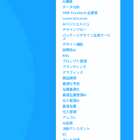
AI構築
データ分析
SMB Excellent 企業賞
Lumii Discover
AIコンシェルジュ
デザインフロー
パッケージデザイン生成サービ
ス
デザイン補助
説明性AI
RAG
プロンプト管理
ブランディング
グラフィック
商品開発
最適化予測
在庫最適化
最適在庫管理AI
仕入管理AI
最適在庫
仕入管理
アレコレ
AI店員
決断アシスタント
EC
カード決済