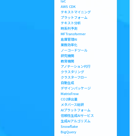
IaC
AWS CDK
テキストマイニング
プラットフォーム
テキスト分析
時系列予測
MFTransformer
倉庫管理AI
業務効率化
ノーコードツール
研究機関
教育機関
アノテーション代行
クラスタリング
クラスターフロー
自動生成
デザインパッケージ
MatrixFrow
CO2排出量
メタバース総研
AIプラットフォーム
信頼性生成AIサービス
生成AIアルゴリズム
Snowflake
BigQuery