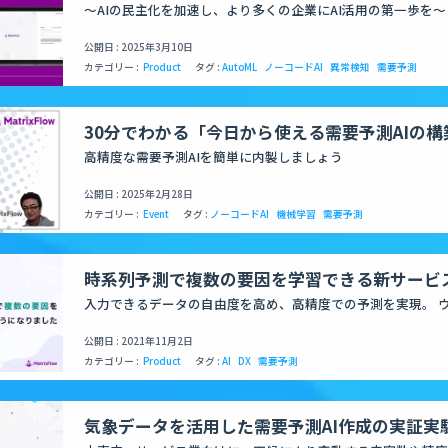
「MatrixFlow」、ライトプラン（月額5万円
～AIの民主化を加速し、より多くの企業にAI活用の第一歩を～
公開日 : 2025年3月10日
カテゴリー :
Product
タグ :
AutoML
ノーコードAI
異常検知
需要予測
30分でわかる「今日から使える需要予測AIの
催のお知らせ
高精度な需要予測AIを簡単に内製しましょう
公開日 : 2025年2月28日
カテゴリー :
Event
タグ :
ノーコードAI
機械学習
需要予測
時系列予測で複数の要因を学習できる新サービ
「MfTransformer」を提供開始
入力できるデータの自由度を高め、高精度での予測を実現。 
ターコロナの売上／来客予測にも対応
公開日 : 2021年11月2日
カテゴリー :
Product
タグ :
AI
DX
需要予測
気象データを活用した需要予測AI作成の実証実