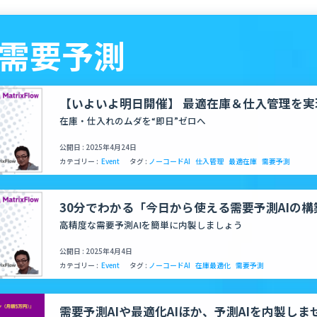
- 需要予測
【いよいよ明日開催】 最適在庫＆仕入管理を実現
でわかる！今日から使える需要予測 AI の構築と A
在庫・仕入れのムダを“即日”ゼロへ
公開日 : 2025年4月24日
カテゴリー :
Event
タグ :
ノーコードAI
仕入管理
最適在庫
需要予測
30分でわかる「今日から使える需要予測AIの
催のお知らせ
高精度な需要予測AIを簡単に内製しましょう
公開日 : 2025年4月4日
カテゴリー :
Event
タグ :
ノーコードAI
在庫最適化
需要予測
需要予測AIや最適化AIほか、予測AIを内製しま