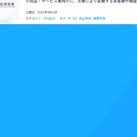
小売店・サービス業向けに、天候により変動する来客数や精度
提供する為、ノーコードAIツールと気象データを用いて、AI
します。
公開日 : 2021年9月1日
カテゴリー :
Product
タグ :
AI
DX
売上予測
需要予測