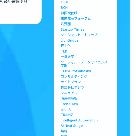
の高い需要予測を
1000
作成の実証実験を開始
BCN
韓国大使館
未来成長フォーラム
八芳園
Startup Times
ソーシャルヒートマップ
LionBridge
民主化
TED
一橋大学
ソーシャル・データサイエンス
学部
TEDxHitotsubashiU
コンサルティング
ライトプラン
株式会社アジラ
マニュアル
時系列解析
TrendFlow
with AI
TRaiNZ
Intelligent Automation
AI Next Stage
無料