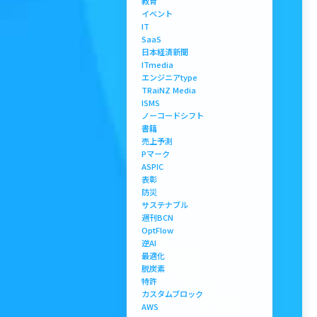
教育
イベント
IT
SaaS
日本経済新聞
ITmedia
エンジニアtype
TRaiNZ Media
ISMS
ノーコードシフト
書籍
売上予測
Pマーク
ASPIC
表彰
防災
サステナブル
週刊BCN
OptFlow
逆AI
最適化
脱炭素
特許
カスタムブロック
AWS