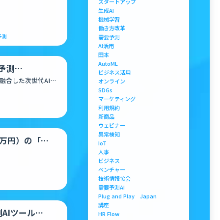
スタートアップ
）…
生成AI
機械学習
働き方改革
予測
需要予測
AI活用
田本
AutoML
予測
ビジネス活用
で業務革新
融合した次世代AI
オンライン
SDGs
マーケティング
利用規約
新商品
ウェビナー
異常検知
額5万円）の「ラ
IoT
人事
ビジネス
ベンチャー
技術情報協会
需要予測AI
Plug and Play Japan
講座
AIツール
HR Flow