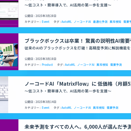
ードAI「MatrixFlow」に 低価格（月額5万円
～低コスト・簡単導入で、AI活用の第一歩を支援～
公開日 : 2025年3月28日
カテゴリー :
Event
タグ :
AutoML
ノーコードAI
最適化予測
異常検知
需要
ブラックボックスは卒業！ 驚異の説明性AI需要
「MFTransformer」が未来を見通す—解説力
従来のAIのブラックボックスを打破！高精度予測に解説機能を
が、業務改善と未来への扉を開く
公開日 : 2025年3月18日
カテゴリー :
Product
タグ :
AutoML
ノーコードAI
異常検知
需要予測
ノーコードAI「MatrixFlow」に 低価格（月
イトプラン」登場！オンライン説明会を開催
～低コスト・簡単導入で、AI活用の第一歩を支援～
公開日 : 2025年3月14日
カテゴリー :
Event
タグ :
AutoML
ノーコードAI
異常検知
需要予測
未来予測をすべての人へ。6,000人が選んだ予測