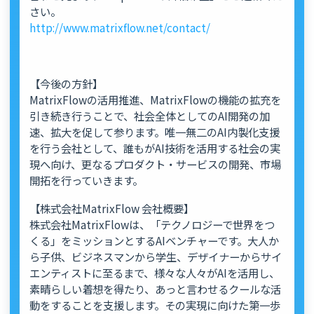
さい。
http://www.matrixflow.net/contact/
【今後の方針】
MatrixFlowの活用推進、MatrixFlowの機能の拡充を
引き続き行うことで、社会全体としてのAI開発の加
速、拡大を促して参ります。唯一無二のAI内製化支援
を行う会社として、誰もがAI技術を活用する社会の実
現へ向け、更なるプロダクト・サービスの開発、市場
開拓を行っていきます。
【株式会社MatrixFlow 会社概要】
株式会社MatrixFlowは、「テクノロジーで世界をつ
くる」をミッションとするAIベンチャーです。大人か
ら子供、ビジネスマンから学生、デザイナーからサイ
エンティストに至るまで、様々な人々がAIを活用し、
素晴らしい着想を得たり、あっと言わせるクールな活
動をすることを支援します。その実現に向けた第一歩