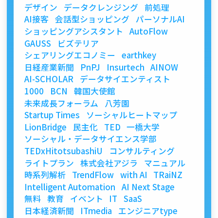
デザイン
データクレンジング
前処理
AI接客
会話型ショッピング
パーソナルAI
ショッピングアシスタント
AutoFlow
GAUSS
ビズテリア
シェアリングエコノミー
earthkey
日経産業新聞
PnPJ
Insurtech
AINOW
AI-SCHOLAR
データサイエンティスト
1000
BCN
韓国大使館
未来成長フォーラム
八芳園
Startup Times
ソーシャルヒートマップ
LionBridge
民主化
TED
一橋大学
ソーシャル・データサイエンス学部
TEDxHitotsubashiU
コンサルティング
ライトプラン
株式会社アジラ
マニュアル
時系列解析
TrendFlow
with AI
TRaiNZ
Intelligent Automation
AI Next Stage
無料
教育
イベント
IT
SaaS
日本経済新聞
ITmedia
エンジニアtype