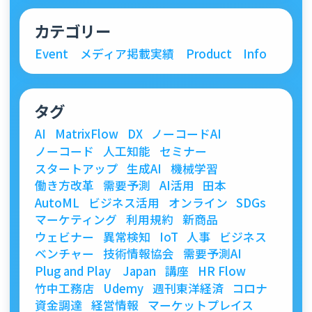
カテゴリー
Event
メディア掲載実績
Product
Info
タグ
AI
MatrixFlow
DX
ノーコードAI
ノーコード
人工知能
セミナー
スタートアップ
生成AI
機械学習
働き方改革
需要予測
AI活用
田本
AutoML
ビジネス活用
オンライン
SDGs
マーケティング
利用規約
新商品
ウェビナー
異常検知
IoT
人事
ビジネス
ベンチャー
技術情報協会
需要予測AI
Plug and Play Japan
講座
HR Flow
竹中工務店
Udemy
週刊東洋経済
コロナ
資金調達
経営情報
マーケットプレイス