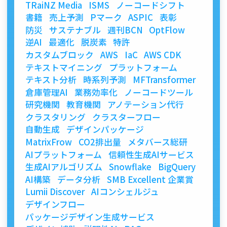
TRaiNZ Media
ISMS
ノーコードシフト
書籍
売上予測
Pマーク
ASPIC
表彰
防災
サステナブル
週刊BCN
OptFlow
逆AI
最適化
脱炭素
特許
カスタムブロック
AWS
IaC
AWS CDK
テキストマイニング
プラットフォーム
テキスト分析
時系列予測
MFTransformer
倉庫管理AI
業務効率化
ノーコードツール
研究機関
教育機関
アノテーション代行
クラスタリング
クラスターフロー
自動生成
デザインパッケージ
MatrixFrow
CO2排出量
メタバース総研
AIプラットフォーム
信頼性生成AIサービス
生成AIアルゴリズム
Snowflake
BigQuery
AI構築
データ分析
SMB Excellent 企業賞
Lumii Discover
AIコンシェルジュ
デザインフロー
パッケージデザイン生成サービス