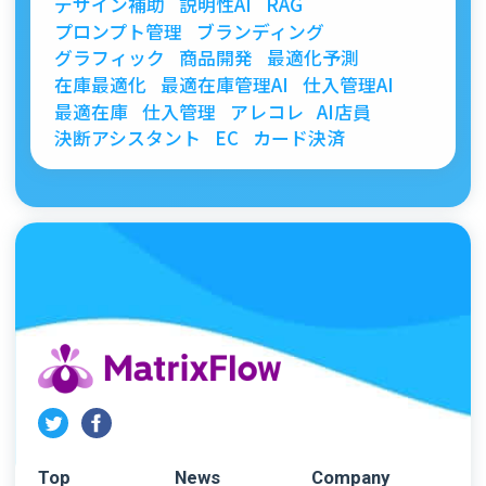
デザイン補助
説明性AI
RAG
プロンプト管理
ブランディング
グラフィック
商品開発
最適化予測
在庫最適化
最適在庫管理AI
仕入管理AI
最適在庫
仕入管理
アレコレ
AI店員
決断アシスタント
EC
カード決済
Top
News
Company