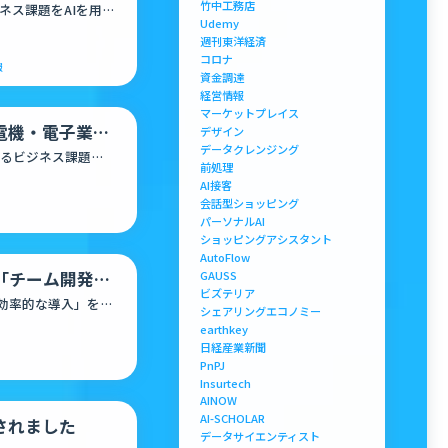
竹中工務店
ネス課題をAIを用い
Udemy
週刊東洋経済
コロナ
報
資金調達
経営情報
マーケットプレイス
/電機・電子業界
デザイン
データクレンジング
と販売代理…
るビジネス課題
前処理
ます
AI接客
会話型ショッピング
パーソナルAI
ショッピングアシスタント
AutoFlow
GAUSS
「チーム開発機
ビズテリア
り効率的な導入」を推
シェアリングエコノミー
earthkey
日経産業新聞
PnPJ
Insurtech
AINOW
AI-SCHOLAR
介されました
データサイエンティスト