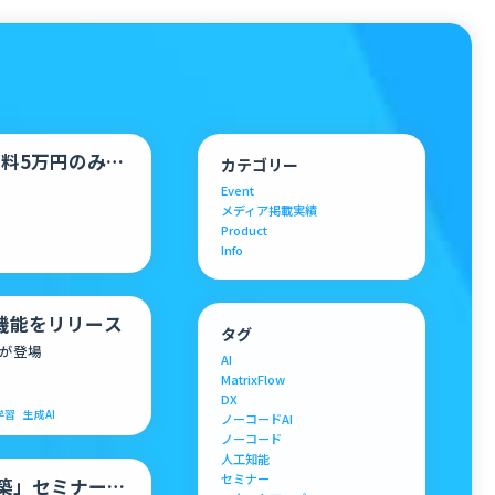
利用料5万円のみで
カテゴリー
限定プ…
Event
メディア掲載実績
Product
Info
機能をリリース
タグ
が登場
AI
MatrixFlow
DX
学習
生成AI
ノーコードAI
ノーコード
人工知能
セミナー
構築」セミナー開