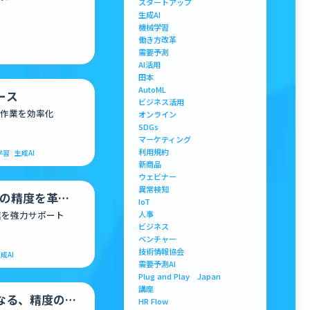
スタートアップ
生成AI
機械学習
働き方改革
需要予測
AI活用
田本
AutoML
ース
ビジネス活用
作業を効率化
オンライン
SDGs
マーケティング
利用規約
学習
生成AI
新商品
ウェビナー
異常検知
AIの精度を革新
IoT
ス
進を強力サポート
人事
ビジネス
ベンチャー
技術情報協会
成AI
需要予測AI
Plug and Play Japan
講座
なる、精度の高
HR Flow