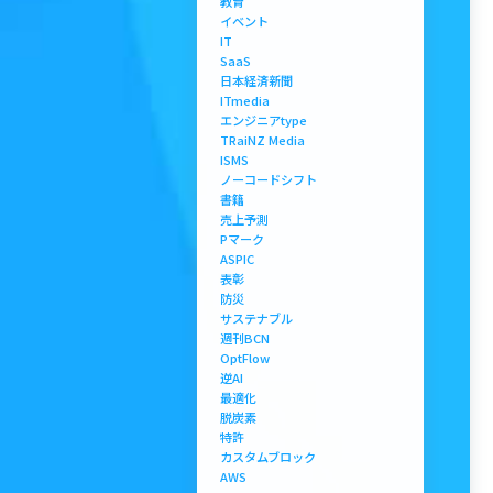
教育
イベント
IT
SaaS
日本経済新聞
ITmedia
エンジニアtype
TRaiNZ Media
ISMS
ノーコードシフト
書籍
売上予測
Pマーク
ASPIC
表彰
防災
サステナブル
週刊BCN
OptFlow
逆AI
最適化
脱炭素
特許
カスタムブロック
AWS