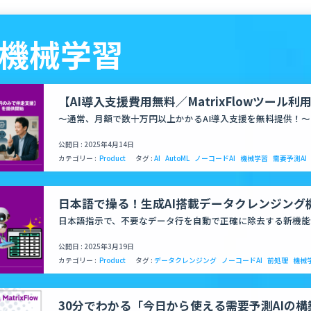
- 機械学習
【AI導入支援費用無料／MatrixFlowツール
伴走支援】中小企業のための“AI導入促進10社
～通常、月額で数十万円以上かかるAI導入支援を無料提供！～
公開日 : 2025年4月14日
カテゴリー :
Product
タグ :
AI
AutoML
ノーコードAI
機械学習
需要予測AI
日本語で操る！生成AI搭載データクレンジング
日本語指示で、不要なデータ行を自動で正確に除去する新機能
公開日 : 2025年3月19日
カテゴリー :
Product
タグ :
データクレンジング
ノーコードAI
前処理
機械
30分でわかる「今日から使える需要予測AIの