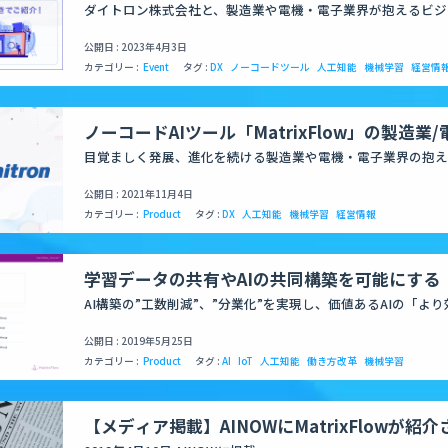
いAI作成法」ウェビナーを開催
ダイトロン株式会社と、製造業や電機・電子業界が抱えるビジ
て解決する方法を”実例付きで”でご紹介します。
公開日 : 2023年4月3日
カテゴリー :
Event
タグ :
DX
ノーコードツール
人工知能
機械学習
経営情
ノーコードAIツール「MatrixFlow」の製造業
への普及を目的に技術商社ダイトロン株式会社
目覚ましく発展、進化を続ける製造業や電機・電子業界の抱え
を、データとAI（人工知能）を活用した解決方法でサポートし
公開日 : 2021年11月4日
カテゴリー :
Product
タグ :
DX
人工知能
機械学習
経営情報
学習データの共有やAIの共同構築を可能にする
能」をリリース
AI構築の”工数削減”、”分業化”を実現し、価値あるAIの「よ
進
公開日 : 2019年5月25日
カテゴリー :
Product
タグ :
AI
IoT
人工知能
働き方改革
機械学習
【メディア掲載】AINOWにMatrixFlowが紹