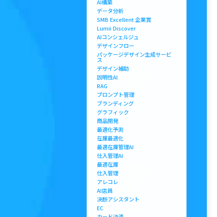
AI構築
データ分析
SMB Excellent 企業賞
Lumii Discover
AIコンシェルジュ
デザインフロー
パッケージデザイン生成サービ
ス
デザイン補助
説明性AI
RAG
プロンプト管理
ブランディング
グラフィック
商品開発
最適化予測
在庫最適化
最適在庫管理AI
仕入管理AI
最適在庫
仕入管理
アレコレ
AI店員
決断アシスタント
EC
カード決済