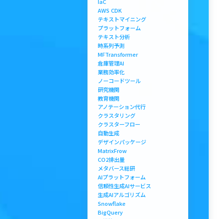
IaC
AWS CDK
テキストマイニング
プラットフォーム
テキスト分析
時系列予測
MFTransformer
倉庫管理AI
業務効率化
ノーコードツール
研究機関
教育機関
アノテーション代行
クラスタリング
クラスターフロー
自動生成
デザインパッケージ
MatrixFrow
CO2排出量
メタバース総研
AIプラットフォーム
信頼性生成AIサービス
生成AIアルゴリズム
Snowflake
BigQuery