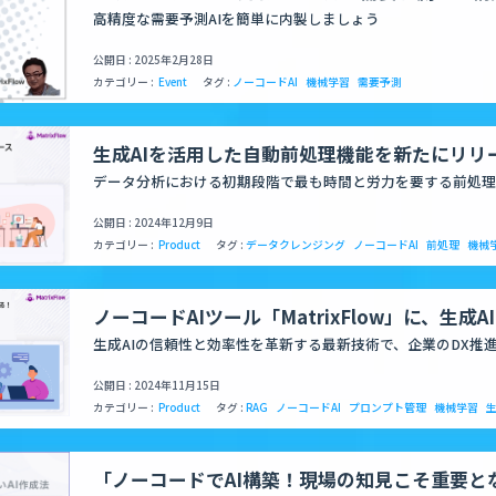
催のお知らせ
高精度な需要予測AIを簡単に内製しましょう
公開日 : 2025年2月28日
カテゴリー :
Event
タグ :
ノーコードAI
機械学習
需要予測
生成AIを活用した自動前処理機能を新たにリリ
データ分析における初期段階で最も時間と労力を要する前処理
公開日 : 2024年12月9日
カテゴリー :
Product
タグ :
データクレンジング
ノーコードAI
前処理
機械
ノーコードAIツール「MatrixFlow」に、生成
する！RAG・プロンプト管理機能を新規リリー
生成AIの信頼性と効率性を革新する最新技術で、企業のDX推
公開日 : 2024年11月15日
カテゴリー :
Product
タグ :
RAG
ノーコードAI
プロンプト管理
機械学習
生
「ノーコードでAI構築！現場の知見こそ重要と