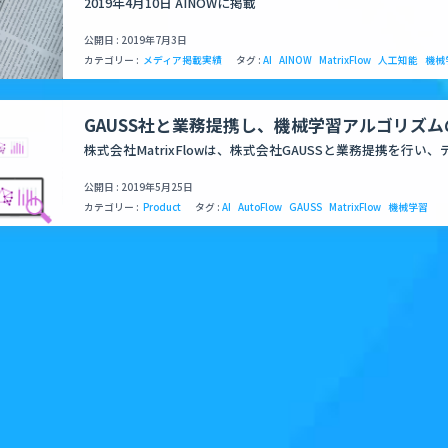
2019年4月10日 AINOWに掲載
公開日 : 2019年7月3日
カテゴリー :
メディア掲載実績
タグ :
AI
AINOW
MatrixFlow
人工知能
機械
GAUSS社と業務提携し、機械学習アルゴリズ
ータチューニングを自動化するサービス「AutoF
株式会社MatrixFlowは、株式会社GAUSSと業務提携を行い
ストが行う機械学習アルゴリズムの選定及びハイパーパラメー
を…
公開日 : 2019年5月25日
カテゴリー :
Product
タグ :
AI
AutoFlow
GAUSS
MatrixFlow
機械学習