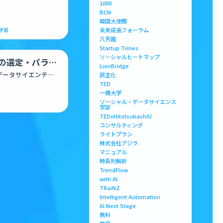
1000
BCN
韓国大使館
未来成長フォーラム
学習
八芳園
Startup Times
ソーシャルヒートマップ
ムの選定・パラメ
LionBridge
low」を提…
、データサイエンティ
民主化
タのチューニング
TED
一橋大学
ソーシャル・データサイエンス
学部
TEDxHitotsubashiU
コンサルティング
ライトプラン
株式会社アジラ
マニュアル
時系列解析
TrendFlow
with AI
TRaiNZ
Intelligent Automation
AI Next Stage
無料