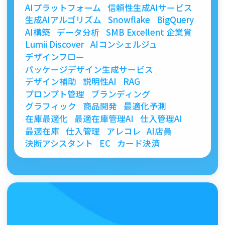
AIプラットフォーム
信頼性生成AIサービス
生成AIアルゴリズム
Snowflake
BigQuery
AI構築
データ分析
SMB Excellent 企業賞
Lumii Discover
AIコンシェルジュ
デザインフロー
パッケージデザイン生成サービス
デザイン補助
説明性AI
RAG
プロンプト管理
ブランディング
グラフィック
商品開発
最適化予測
在庫最適化
最適在庫管理AI
仕入管理AI
最適在庫
仕入管理
アレコレ
AI店員
決断アシスタント
EC
カード決済