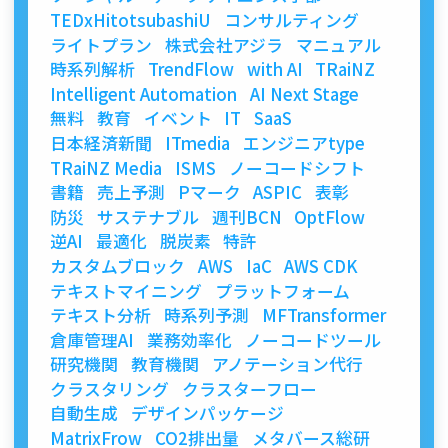
TEDxHitotsubashiU
コンサルティング
ライトプラン
株式会社アジラ
マニュアル
時系列解析
TrendFlow
with AI
TRaiNZ
Intelligent Automation
AI Next Stage
無料
教育
イベント
IT
SaaS
日本経済新聞
ITmedia
エンジニアtype
TRaiNZ Media
ISMS
ノーコードシフト
書籍
売上予測
Pマーク
ASPIC
表彰
防災
サステナブル
週刊BCN
OptFlow
逆AI
最適化
脱炭素
特許
カスタムブロック
AWS
IaC
AWS CDK
テキストマイニング
プラットフォーム
テキスト分析
時系列予測
MFTransformer
倉庫管理AI
業務効率化
ノーコードツール
研究機関
教育機関
アノテーション代行
クラスタリング
クラスターフロー
自動生成
デザインパッケージ
MatrixFrow
CO2排出量
メタバース総研