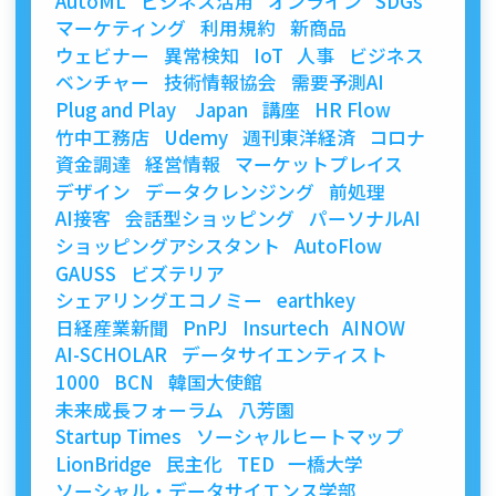
AutoML
ビジネス活用
オンライン
SDGs
マーケティング
利用規約
新商品
ウェビナー
異常検知
IoT
人事
ビジネス
ベンチャー
技術情報協会
需要予測AI
Plug and Play Japan
講座
HR Flow
竹中工務店
Udemy
週刊東洋経済
コロナ
資金調達
経営情報
マーケットプレイス
デザイン
データクレンジング
前処理
AI接客
会話型ショッピング
パーソナルAI
ショッピングアシスタント
AutoFlow
GAUSS
ビズテリア
シェアリングエコノミー
earthkey
日経産業新聞
PnPJ
Insurtech
AINOW
AI-SCHOLAR
データサイエンティスト
1000
BCN
韓国大使館
未来成長フォーラム
八芳園
Startup Times
ソーシャルヒートマップ
LionBridge
民主化
TED
一橋大学
ソーシャル・データサイエンス学部