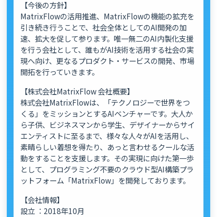
【今後の方針】
MatrixFlowの活用推進、MatrixFlowの機能の拡充を
引き続き行うことで、社会全体としてのAI開発の加
速、拡大を促して参ります。唯一無二のAI内製化支援
を行う会社として、誰もがAI技術を活用する社会の実
現へ向け、更なるプロダクト・サービスの開発、市場
開拓を行っていきます。
【株式会社MatrixFlow 会社概要】
株式会社MatrixFlowは、「テクノロジーで世界をつ
くる」をミッションとするAIベンチャーです。大人か
ら子供、ビジネスマンから学生、デザイナーからサイ
エンティストに至るまで、様々な人々がAIを活用し、
素晴らしい着想を得たり、あっと言わせるクールな活
動をすることを支援します。その実現に向けた第一歩
として、プログラミング不要のクラウド型AI構築プラ
ットフォーム「MatrixFlow」を開発しております。
【会社情報】
設立 ：2018年10月