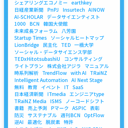
シェアリングエコノミー
earthkey
日経産業新聞
PnPJ
Insurtech
AINOW
AI-SCHOLAR
データサイエンティスト
1000
BCN
韓国大使館
未来成長フォーラム
八芳園
Startup Times
ソーシャルヒートマップ
LionBridge
民主化
TED
一橋大学
ソーシャル・データサイエンス学部
TEDxHitotsubashiU
コンサルティング
ライトプラン
株式会社アジラ
マニュアル
時系列解析
TrendFlow
with AI
TRaiNZ
Intelligent Automation
AI Next Stage
無料
教育
イベント
IT
SaaS
日本経済新聞
ITmedia
エンジニアtype
TRaiNZ Media
ISMS
ノーコードシフト
書籍
売上予測
Pマーク
ASPIC
表彰
防災
サステナブル
週刊BCN
OptFlow
逆AI
最適化
脱炭素
特許