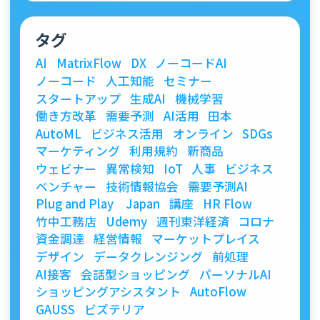
タグ
AI
MatrixFlow
DX
ノーコードAI
ノーコード
人工知能
セミナー
スタートアップ
生成AI
機械学習
働き方改革
需要予測
AI活用
田本
AutoML
ビジネス活用
オンライン
SDGs
マーケティング
利用規約
新商品
ウェビナー
異常検知
IoT
人事
ビジネス
ベンチャー
技術情報協会
需要予測AI
Plug and Play Japan
講座
HR Flow
竹中工務店
Udemy
週刊東洋経済
コロナ
資金調達
経営情報
マーケットプレイス
デザイン
データクレンジング
前処理
AI接客
会話型ショッピング
パーソナルAI
ショッピングアシスタント
AutoFlow
GAUSS
ビズテリア