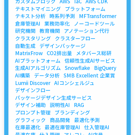
カスタムブロック
AWS
IaC
AWS CDK
テキストマイニング
プラットフォーム
テキスト分析
時系列予測
MFTransformer
倉庫管理AI
業務効率化
ノーコードツール
研究機関
教育機関
アノテーション代行
クラスタリング
クラスターフロー
自動生成
デザインパッケージ
MatrixFrow
CO2排出量
メタバース総研
AIプラットフォーム
信頼性生成AIサービス
生成AIアルゴリズム
Snowflake
BigQuery
AI構築
データ分析
SMB Excellent 企業賞
Lumii Discover
AIコンシェルジュ
デザインフロー
パッケージデザイン生成サービス
デザイン補助
説明性AI
RAG
プロンプト管理
ブランディング
グラフィック
商品開発
最適化予測
在庫最適化
最適在庫管理AI
仕入管理AI
最適在庫
仕入管理
アレコレ
AI店員