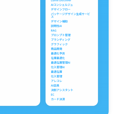
Lumii Discover
AIコンシェルジュ
デザインフロー
パッケージデザイン生成サービ
ス
デザイン補助
説明性AI
RAG
プロンプト管理
ブランディング
グラフィック
商品開発
最適化予測
在庫最適化
最適在庫管理AI
仕入管理AI
最適在庫
仕入管理
アレコレ
AI店員
決断アシスタント
EC
カード決済