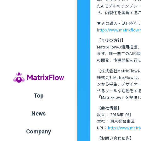
たAIモデルのテンプレ
ら、内製化を実現する
▼ AIの導入・活用を
http://www.matrixflow.
【今後の方針】
MatrixFlowの活
ます。唯一無二のAI内
の開発、市場開拓を行
【株式会社MatrixFlo
株式会社MatrixFl
ンから学生、デザイナー
せるクールな活動をする
Top
「MatrixFlow」を提
【会社情報】
News
設立 ：2018年10月
本社 ：東京都台東区
URL：
http://www.matrix
Company
【お問い合わせ先】