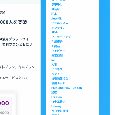
需要予測
AI活用
を突破
田本
AutoML
,000人を突破
ビジネス活用
オンライン
SDGs
マーケティング
AI活用プラットフォー
利用規約
ン、有料プランともにサ
新商品
ウェビナー
異常検知
IoT
人事
、無料プラン、有料プラン
ビジネス
ベンチャー
きるサービスとして
技術情報協会
需要予測AI
Plug and Play Japan
講座
HR Flow
竹中工務店
Udemy
週刊東洋経済