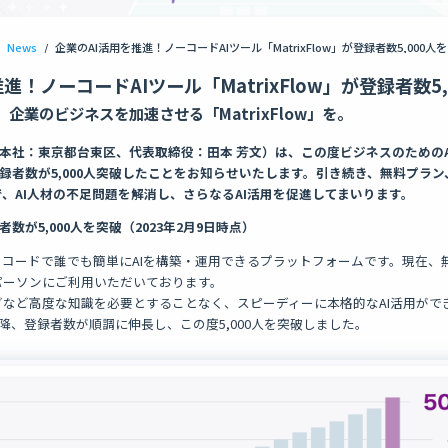
News
/
企業のAI活用を推進！ノーコードAIツール「MatrixFlow」が登録者数5,000人
進！ノーコードAIツール「MatrixFlow」が登録者数5
、企業のビジネスを加速させる「MatrixFlow」を。
low（本社：東京都台東区、代表取締役：田本 芳文）は、この度ビジネスのための
」の登録者数が5,000人突破したことをお知らせいたします。引き続き、無料プラ
、AI人材の不足問題を解消し、さらなるAI活用を促進してまいります。
録者数が5,000人を突破（2023年2月9日時点）
は、ノーコードで誰でも簡単にAIを構築・運用できるプラットフォームです。現在
パーソンにご利用いただいております。
など高度な知識を必要とすることなく、スピーディーに本格的なAI活用がで
以降、登録者数が順調に伸長し、この度5,000人を突破しました。