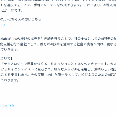
ートを選択することで、手軽にAIモデルを作成できます。これにより、AI導入
ことが可能です。
行いたいとお考えの方はこちら
net/
用推進、MatrixFlowの機能の拡充を引き続き行うことで、社会全体としてのAI開
製化支援を行う会社として、誰もがAI技術を活用する社会の実現へ向け、更な
っていきます。
wについて】
owは、「テクノロジーで世界をつくる」をミッションとするAIベンチャーです。
からサイエンティストに至るまで、様々な人々がAIを活用し、素晴らしい着
ことを支援します。その実現に向けた第一歩として、ビジネスのためのAI活
供しております。
flow.net/