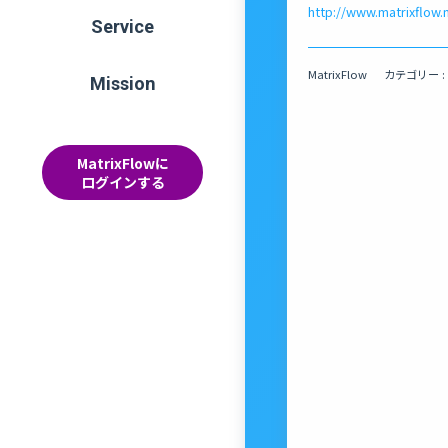
http://www.matrixflow.
Service
MatrixFlow
カテゴリー :
Mission
MatrixFlowに
ログインする