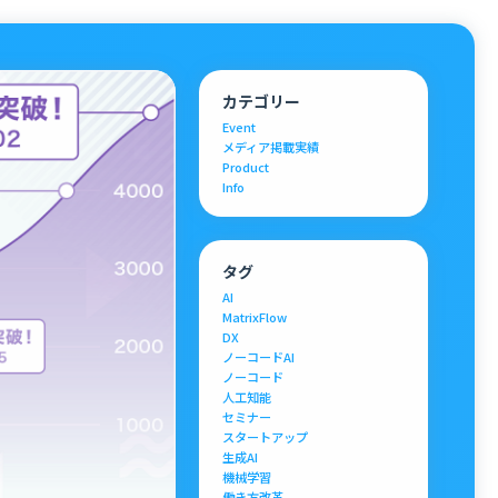
カテゴリー
Event
メディア掲載実績
Product
Info
タグ
AI
MatrixFlow
DX
ノーコードAI
ノーコード
人工知能
セミナー
スタートアップ
生成AI
機械学習
働き方改革