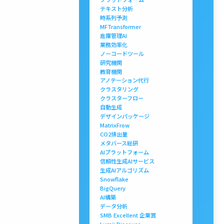
テキスト分析
時系列予測
MFTransformer
倉庫管理AI
業務効率化
ノーコードツール
研究機関
教育機関
アノテーション代行
クラスタリング
クラスターフロー
自動生成
デザインパッケージ
MatrixFrow
CO2排出量
メタバース総研
AIプラットフォーム
信頼性生成AIサービス
生成AIアルゴリズム
Snowflake
BigQuery
AI構築
データ分析
SMB Excellent 企業賞