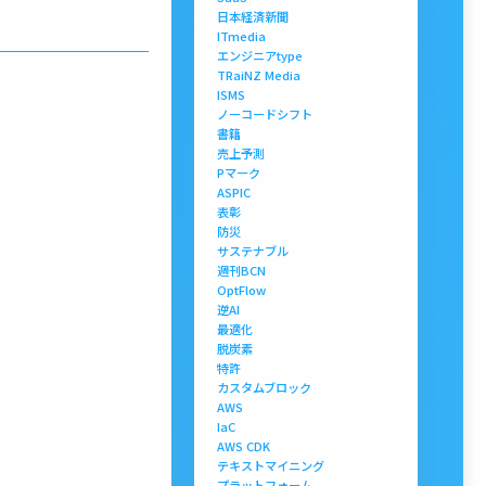
日本経済新聞
ITmedia
エンジニアtype
TRaiNZ Media
ISMS
ノーコードシフト
書籍
売上予測
Pマーク
ASPIC
表彰
防災
サステナブル
週刊BCN
OptFlow
逆AI
最適化
脱炭素
特許
カスタムブロック
AWS
IaC
AWS CDK
テキストマイニング
プラットフォーム