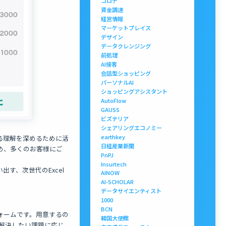
コロナ
資金調達
経営情報
マーケットプレイス
デザイン
データクレンジング
前処理
AI接客
会話型ショッピング
パーソナルAI
ショッピングアシスタント
AutoFlow
GAUSS
ビズテリア
シェアリングエコノミー
earthkey
る理解を深めるために活
日経産業新聞
め、多くのお客様にご
PnPJ
Insurtech
い出す、次世代のExcel
AINOW
AI-SCHOLAR
データサイエンティスト
1000
BCN
ォームです。用意するの
韓国大使館
解決したい課題に応じ