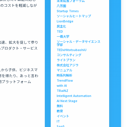
未来成長フォーラム
時のコストを軽減しなが
八芳園
Startup Times
ソーシャルヒートマップ
LionBridge
民主化
TED
一橋大学
ソーシャル・データサイエンス
発の加速、拡大を促して参り
学部
るプロダクト・サービス
TEDxHitotsubashiU
コンサルティング
ライトプラン
株式会社アジラ
大人から子供、ビジネスマ
マニュアル
想を得たり、あっと言わ
時系列解析
TrendFlow
用プラットフォーム
with AI
TRaiNZ
Intelligent Automation
AI Next Stage
無料
教育
イベント
IT
SaaS