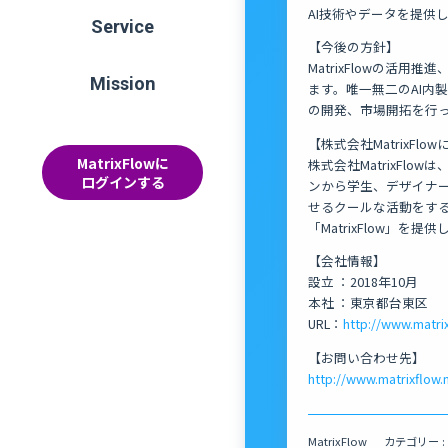
AI技術やデータを提供
Service
【今後の方針】
MatrixFlowの活
Mission
ます。唯一無二のAI内
の開発、市場開拓を行
【株式会社MatrixFlo
MatrixFlowに
株式会社MatrixFl
ログインする
ンから学生、デザイナー
せるクールな活動をする
「MatrixFlow」を提
【会社情報】
設立 ：2018年10月
本社 ：東京都台東区
URL：
http://www.matrix
【お問い合わせ先】
http://www.matrixflow.
MatrixFlow
カテゴリー :