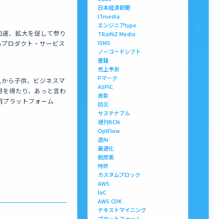
日本経済新聞
ITmedia
エンジニアtype
発の加速、拡大を促して参り
TRaiNZ Media
ISMS
るプロダクト・サービス
ノーコードシフト
書籍
売上予測
Pマーク
大人から子供、ビジネスマ
ASPIC
想を得たり、あっと言わ
表彰
用プラットフォーム
防災
サステナブル
週刊BCN
OptFlow
逆AI
最適化
脱炭素
特許
カスタムブロック
AWS
IaC
AWS CDK
テキストマイニング
プラットフォーム