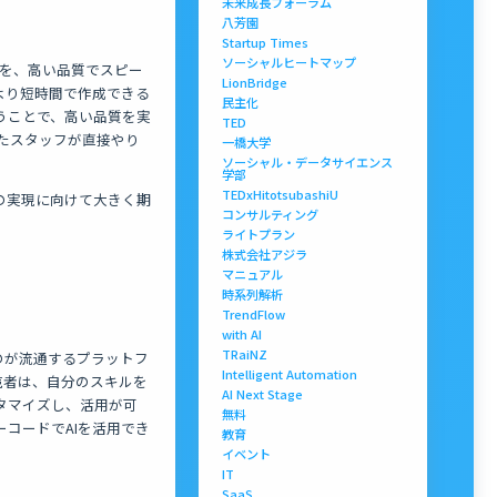
未来成長フォーラム
八芳園
Startup Times
ソーシャルヒートマップ
ータを、高い品質でスピー
LionBridge
より短時間で作成できる
民主化
うことで、高い品質を実
TED
たスタッフが直接やり
一橋大学
ソーシャル・データサイエンス
学部
TEDxHitotsubashiU
会の実現に向けて大きく期
コンサルティング
ライトプラン
株式会社アジラ
マニュアル
時系列解析
TrendFlow
with AI
TRaiNZ
ものが流通するプラットフ
Intelligent Automation
売者は、自分のスキルを
AI Next Stage
タマイズし、活用が可
無料
コードでAIを活用でき
教育
イベント
IT
SaaS