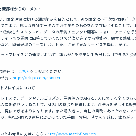
 渡部様からのコメント
tation」は、開発現場における課題解決を目的として、AIの開発に不可欠な教師デ
できます。膨大な教師データの作成作業そのものをAIで自動化することで、
持つ熟練したスタッフが、データの品質チェックや顧客のフォローアップを行
ブサイトでの質問に回答していくだけで発注が完了する機能や、顧客と熟練し
能など、開発現場のニーズに合わせた、さまざまなサービスを提供します。
owマーケットプレイスとの連携において、誰もがAIを簡単に生み出し活用できる社
on」の詳細は、
こちら
をご参照ください。
わせ先：
https://tsk-pf.com/contact
ケットプレイスについて
ケットプレイスは、データやアルゴリズム、学習済みのAIなど、AIに関する全ての
入者を結びつけることで、AI活用の機会を提供します。AI技術を提供する販
に提供できるようになります。また購入者は、自社の業務にあったAIをカス
り、各社が開発や運用にかかっていた手間、費用、時間を削減し、誰もがノー
たいとお考えの方はこちら：
http://www.matrixflow.net/