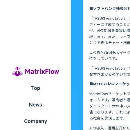
■ソフトバンク株式会社
「TASUKI Anno
ディーに作成することが
他、AIの知識を豊富に
現します。また、ウェ
とりできるチャット機
この度MatrixFl
待をしています。
「TASUKI Annotati
お客さまからの問い合
■MatrixFlowマー
Top
MatrixFlowマー
ォームです。販売者と購
News
ダイレクトに世の中の人
能になります。これによ
る社会を実現します。
Company
AIの導入・活用を行い