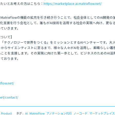
したいとお考えの方はこちら：
https://marketplace.ai.matrixflow.net/
用推進、MatrixFlowの機能の拡充を引き続き行うことで、社会全体としてのAI開
製化支援を行う会社として、誰もがAI技術を活用する社会の実現へ向け、更な
っていきます。
wについて】
owは、「テクノロジーで世界をつくる」をミッションとするAIベンチャーです。
からサイエンティストに至るまで、様々な人々がAIを活用し、素晴らしい着
ことを支援します。その実現に向けた第一歩として、ビジネスのためのAI活
供しております。
flow.net/
net/contact/
Product
タグ :
AI
MatrixFlow
アノテーション代行
ノーコード
マーケットプレイス