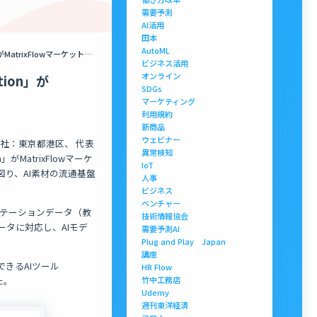
需要予測
AI活用
田本
AutoML
ソフトバンクが運営するアノテーション代行サービス「TASUKI Annotation」がMatrixFlowマーケットプレイスに出品
ビジネス活用
オンライン
ion」が
SDGs
マーケティング
利用規約
新商品
ウェビナー
本社：東京都港区、 代表
異常検知
がMatrixFlowマーケ
IoT
図り、AI素材の流通基盤
人事
ビジネス
ベンチャー
アノテーションデータ（教
技術情報協会
タに対応し、AIモデ
需要予測AI
Plug and Play Japan
講座
できるAIツール
HR Flow
た。
竹中工務店
Udemy
週刊東洋経済