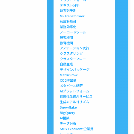
テキスト分析
時系列予測
MFTransformer
倉庫管理AI
業務効率化
ノーコードツール
研究機関
教育機関
アノテーション代行
クラスタリング
クラスターフロー
自動生成
デザインパッケージ
MatrixFrow
CO2排出量
メタバース総研
AIプラットフォーム
信頼性生成AIサービス
生成AIアルゴリズム
Snowflake
BigQuery
AI構築
データ分析
SMB Excellent 企業賞