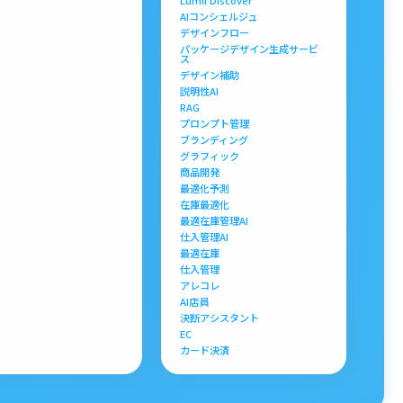
Lumii Discover
AIコンシェルジュ
デザインフロー
パッケージデザイン生成サービ
ス
デザイン補助
説明性AI
RAG
プロンプト管理
ブランディング
グラフィック
商品開発
最適化予測
在庫最適化
最適在庫管理AI
仕入管理AI
最適在庫
仕入管理
アレコレ
AI店員
決断アシスタント
EC
カード決済